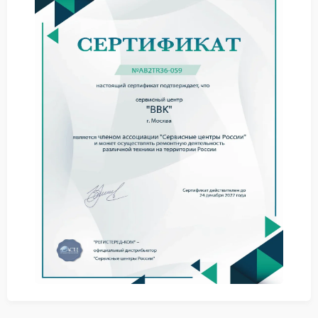
опытные мастера с профильным образованием;
использование сертифицированных запчастей;
гарантия на все виды работ;
оперативное выполнение ремонта;
прозрачное ценообразование без скрытых
платежей.
Что помогает избежать частых поломок
Некоторые неисправности возникают из‑за
неправильного обращения с техникой. Чтобы
продлить срок службы телевизора Bbk, соблюдайте
простые правила:
не оставляйте устройство включенным надолго
без присмотра;
избегайте резких перепадов напряжения —
используйте стабилизатор;
регулярно очищайте вентиляционные отверстия
от пыли;
не размещайте телевизор рядом с источниками
тепла.
Услуги и процесс ремонта