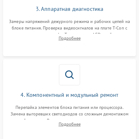
3. Аппаратная диагностика
Замеры напряжений дежурного режима и рабочих цепей на
блоке питания. Проверка видеосигналов на плате T-Con с
помощью осциллографа. Тестирование LED-драйвера и
Подробнее
светодиодных планок подсветки мультиметром.
4. Компонентный и модульный ремонт
Перепайка элементов блока питания или процессора.
Замена выгоревших светодиодов со сложным демонтажом
хрупкой матрицы. Восстановление поврежденных дорожек,
Подробнее
прошивка микросхем памяти EEPROM