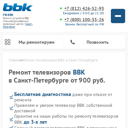
+7 (812) 426-52-93
Ежедневно с 9:00 до 21:00
FIX-BBK
+7 (800) 100-33-26
Ремонт устройств BBK
Специализированный
Звонок бесплатный по РФ
cервисный центр г.
Санкт-
Петербург
Мы ремонтируем
Позвонить
Главная
Ремонт телевизоров BBK в Санкт-Петербурге
Ремонт телевизоров
BBK
в Санкт-Петербурге от 900 руб.
Бесплатная диагностика
даже при отказе от
ремонта
Привезем и увезем телевизор BBK собственной
доставкой
Гарантия на наши работы по ремонту телевизоров
Ремонт акустических систем BBK
Ремонт морозильных камер BBK
Ремонт музыкальных центров BBK
Ремонт микроволновых печей BBK
Ремонт посудомоечных машин BBK
до 3-х лет
BBK
Срочный ремонт телевизоров BBK в течении часа