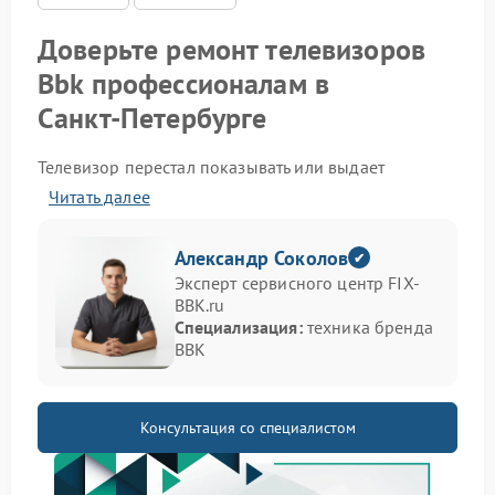
Аудио
Доверьте ремонт телевизоров
Bbk профессионалам в
Сетевая
Санкт‑Петербурге
Телевизор перестал показывать или выдает
искаженную картинку? Не спешите покупать новый
Читать далее
— сервисный центр Bbk поможет вернуть устройство
в рабочее состояние. Мы берем на обслуживание
модели разных лет выпуска и решаем задачи
Александр Соколов
любой сложности.
Эксперт сервисного центр FIX-
BBK.ru
Почему выбирают наш сервис
Специализация:
техника бренда
Bbk
BBK
Преимущества ремонта у нас
Консультация со специалистом
Обращаясь в наш сервисный центр Bbk, вы
получаете комплекс преимуществ, которые делают
сотрудничество комфортным и выгодным: