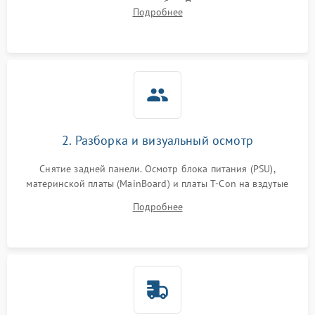
подсветки и индикаторов ошибок. Подключение тестовых
Подробнее
источников сигнала для выявления симптомов поломки.
2. Разборка и визуальный осмотр
Снятие задней панели. Осмотр блока питания (PSU),
материнской платы (MainBoard) и платы T-Con на вздутые
конденсаторы, прогары, окисления и микротрещины.
Подробнее
Проверка надежности фиксации и целостности шлейфов.