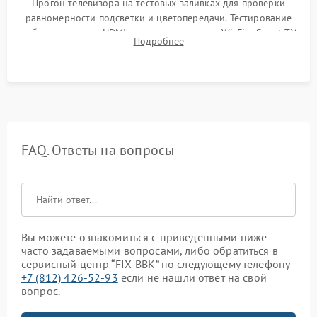
Прогон телевизора на тестовых заливках для проверки
равномерности подсветки и цветопередачи. Тестирование
работы разъемов HDMI, динамиков, модуля Wi-Fi и Smart TV
Подробнее
в рабочем режиме в течение нескольких часов.
FAQ. Ответы на вопросы
Вы можете ознакомиться с приведенными ниже
часто задаваемыми вопросами, либо обратиться в
сервисный центр “FIX-BBK” по следующему телефону
+7 (812) 426-52-93
если не нашли ответ на свой
вопрос.