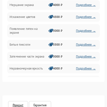
Мерцание экрана
4000 ₽
Подробнее →
Подсветка и LED-модули
Искажение цветов
4500 ₽
Подробнее →
Звук и аудиосистема
Появление пятен на
Сигнал и приём каналов
5000 ₽
Подробнее →
экране
Разъёмы и интерфейсы
Битые пиксели
5500 ₽
Подробнее →
Механические повреждения
Затемнение части экрана
5000 ₽
Подробнее →
Программное обеспечение
Неравномерная яркость
4000 ₽
Подробнее →
Корпус и механика
Выгорание матрицы
6000 ₽
Подробнее →
Пульт и управление
Сеть и подключения
Ремонт
Гарантия