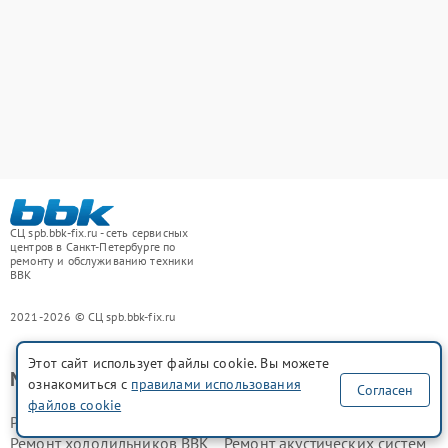
СЦ spb.bbk-fix.ru - сеть сервисных
центров в Санкт-Петербурге по
ремонту и обслуживанию техники
BBK
2021-2026 © СЦ spb.bbk-fix.ru
Этот сайт использует файлы cookie. Вы можете
Мы ремонтируем
ознакомиться с
правилами использования
Согласен
файлов cookie
Ремонт аудиосистем BBK
Ремонт телевизоров BBK
Ремонт холодильников BBK
Ремонт акустических систем