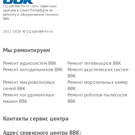
СЦ spb.bbk-fix.ru - сеть сервисных
центров в Санкт-Петербурге по
ремонту и обслуживанию техники
BBK
2021-2026 © СЦ spb.bbk-fix.ru
Мы ремонтируем
Ремонт аудиосистем BBK
Ремонт телевизоров BBK
Ремонт холодильников BBK
Ремонт акустических систем
BBK
Ремонт микроволновых
Ремонт морозильных камер
печей BBK
BBK
Ремонт посудомоечных
Ремонт роботов-пылесосов
машин BBK
BBK
Ремонт ресиверов BBK
Ремонт музыкальных центров
BBK
Контакты сервис центра
Ремонт винных шкафов BBK
Адрес сервисного центра BBK: