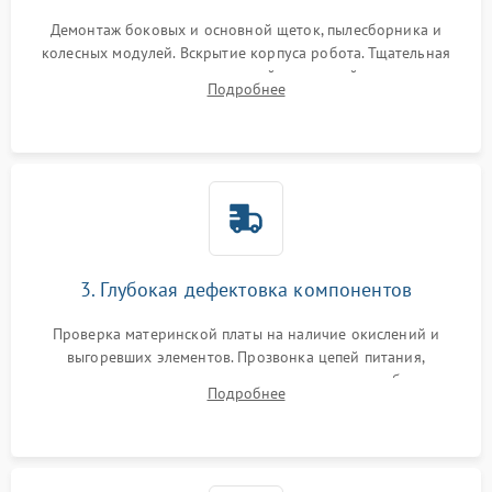
Демонтаж боковых и основной щеток, пылесборника и
колесных модулей. Вскрытие корпуса робота. Тщательная
очистка внутренних полостей, шестерней и плат от
Подробнее
скопившейся пыли, волос и шерсти животных с
использованием сжатого воздуха и щеток.
3. Глубокая дефектовка компонентов
Проверка материнской платы на наличие окислений и
выгоревших элементов. Прозвонка цепей питания,
тестирование приводных моторов колес и турбины
Подробнее
всасывания. Оценка состояния оптических и инфракрасных
датчиков, а также механизма лазерного дальномера.