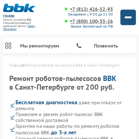
+7 (812) 426-52-93
Ежедневно с 9:00 до 21:00
FIX-BBK
+7 (800) 100-33-26
Ремонт устройств BBK
Специализированный
Звонок бесплатный по РФ
cервисный центр г.
Санкт-
Петербург
Мы ремонтируем
Позвонить
Главная
Ремонт роботов-пылесосов BBK в Санкт-Петербурге
Ремонт роботов-пылесосов
BBK
в Санкт-Петербурге от 200 руб.
Бесплатная диагностика
даже при отказе от
ремонта
Привезем и увезем робот-пылесос BBK
собственной доставкой
Гарантия на наши работы по ремонту роботов-
Ремонт микроволновых печей BBK
Ремонт посудомоечных машин BBK
Ремонт музыкальных центров BBK
Ремонт акустических систем BBK
Ремонт морозильных камер BBK
до 3-х лет
пылесосов BBK
Срочный ремонт роботов-пылесосов BBK в