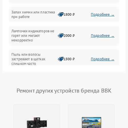
Неисправность резервуаров и систем подачи воды
Запах химии или пластика
1800 ₽
Подробнее →
при работе
Проблемы с механикой
Лампочки индикаторов не
горят или мигают
2000 ₽
Подробнее →
Батарея
некорректно
Режим работы
Пыль или волосы
застревают в щетках
1500 ₽
Подробнее →
слишком часто
Программные сбои
Ремонт других устройств бренда BBK