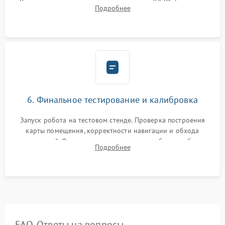
Установка новых расходных материалов (HEPA-фильтров,
Подробнее
микрофибры, щеток). Надежная фиксация разъемов и
проверка герметичности водяного контура.
6. Финальное тестирование и калибровка
Запуск робота на тестовом стенде. Проверка построения
карты помещения, корректности навигации и обхода
препятствий. Оценка силы всасывания и работы турбины.
Подробнее
Тестирование автоматического возврата на док-станцию и
процесса зарядки.
FAQ. Ответы на вопросы