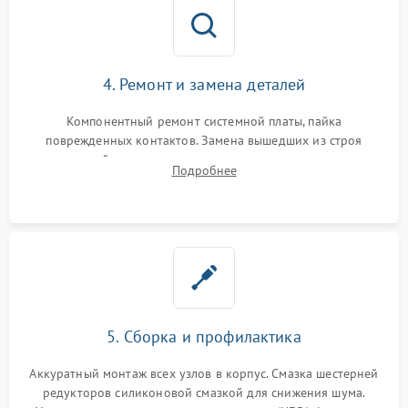
4. Ремонт и замена деталей
Компонентный ремонт системной платы, пайка
поврежденных контактов. Замена вышедших из строя
двигателей, изношенного аккумулятора, неисправного
Подробнее
лидара или помпы подачи воды. Восстановление шлейфов и
устранение последствий попадания влаги.
5. Сборка и профилактика
Аккуратный монтаж всех узлов в корпус. Смазка шестерней
редукторов силиконовой смазкой для снижения шума.