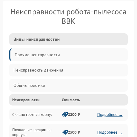
Неисправности робота-пылесоса
BBK
Виды неисправностей
Прочие неисправности
Неисправность движения
Общие поломки
Неисправности
Стоимость
Неисправность датчиков
Сильно греется корпус
2200 ₽
Подробнее →
Неисправность программного обеспечения
Появление трещин на
Проблемы с сигналом
2500 ₽
Подробнее →
корпуса