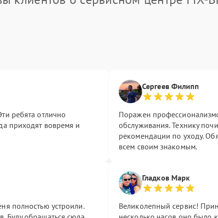
Сергеев Филипп
Эти ребята отлично
Поражен профессионализмо
гда приходят вовремя и
обслуживания. Технику поч
рекомендации по уходу. Обя
всем своим знакомым.
Гладков Марк
еня полностью устроили.
Великолепный сервис! Прине
в. Буду обращаться сюда
несколько часов оно было к