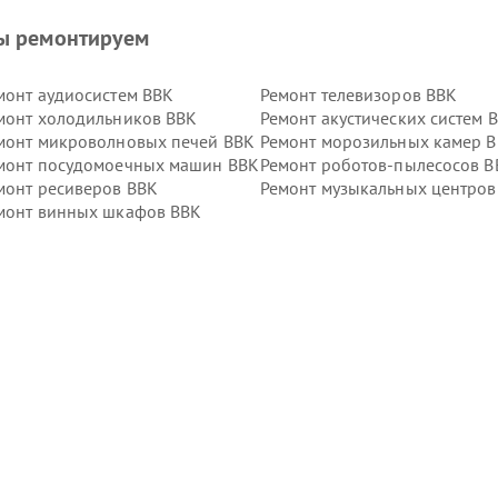
ы ремонтируем
монт аудиосистем BBK
Ремонт телевизоров BBK
монт холодильников BBK
Ремонт акустических систем 
монт микроволновых печей BBK
Ремонт морозильных камер 
монт посудомоечных машин BBK
Ремонт роботов-пылесосов B
монт ресиверов BBK
Ремонт музыкальных центров
монт винных шкафов BBK