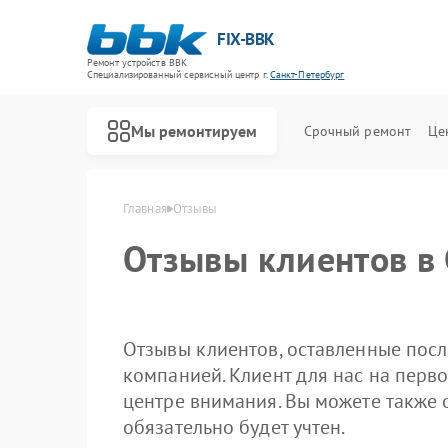
FIX-BBK
Ремонт устройств BBK
Специализированный cервисный центр г.
Санкт-Петербург
Мы ремонтируем
Срочный ремонт
Це
Главная
Отзывы
Отзывы клиентов в 
Отзывы клиентов, оставленные посл
компанией. Клиент для нас на перво
центре внимания. Вы можете также 
обязательно будет учтен.
Ремонт акустических систем BBK
Ремонт микроволновых печей BBK
Ремонт морозильных камер BBK
Ремонт посудомоечных машин BBK
Ремонт роботов-пылесосов BBK
Ремонт музыкальных центров BBK