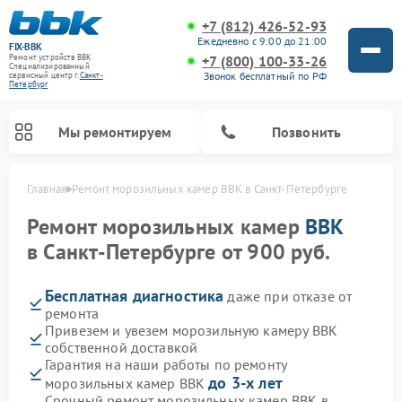
+7 (812) 426-52-93
Ежедневно с 9:00 до 21:00
FIX-BBK
+7 (800) 100-33-26
Ремонт устройств BBK
Специализированный
Звонок бесплатный по РФ
cервисный центр г.
Санкт-
Петербург
Мы ремонтируем
Позвонить
Главная
Ремонт морозильных камер BBK в Санкт-Петербурге
Ремонт морозильных камер
BBK
в Санкт-Петербурге от 900 руб.
Бесплатная диагностика
даже при отказе от
ремонта
Привезем и увезем морозильную камеру BBK
собственной доставкой
Гарантия на наши работы по ремонту
Ремонт микроволновых печей BBK
Ремонт музыкальных центров BBK
Ремонт акустических систем BBK
Ремонт посудомоечных машин BBK
до 3-х лет
морозильных камер BBK
Срочный ремонт морозильных камер BBK в