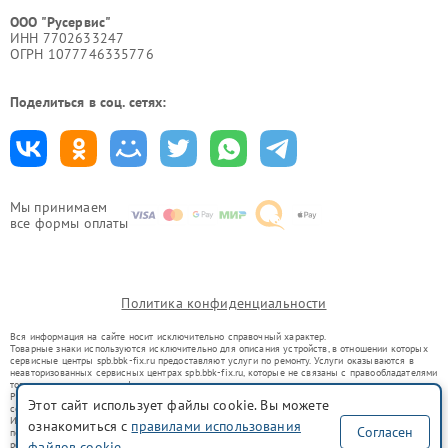
ООО "Русервис"
ИНН 7702633247
ОГРН 1077746335776
Поделиться в соц. сетях:
Мы принимаем
все формы оплаты
Политика конфиденциальности
Вся информация на сайте носит исключительно справочный характер.
Товарные знаки используются исключительно для описания устройств, в отношении которых
сервисные центры spb.bbk-fix.ru предоставляют услуги по ремонту. Услуги оказываются в
неавторизованных сервисных центрах spb.bbk-fix.ru, которые не связаны с правообладателями
товарных знаков или их официальными представителями.
Ремонт осуществляется для устройств, уже введенных в гражданский оборот в соответствии
Этот сайт использует файлы cookie. Вы можете
со статьей 1487 ГК РФ.
Использование товарных знаков не преследует цели индивидуализации услуг или введения
ознакомиться с
правилами использования
Согласен
потребителей в заблуждение, а служит для информирования о предоставляемых услугах по
файлов cookie
ремонту техники указанных брендов.