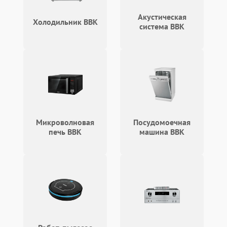
Акустическая
Холодильник BBK
система BBK
Микроволновая
Посудомоечная
печь BBK
машина BBK