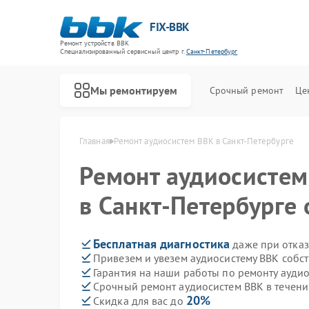
FIX-BBK
Ремонт устройств BBK
Специализированный cервисный центр г.
Санкт-Петербург
Мы ремонтируем
Срочный ремонт
Це
Главная
Ремонт аудиосистем BBK в Санкт-Петербурге
Ремонт аудиосисте
в Санкт-Петербурге 
Бесплатная диагностика
даже при отказ
Привезем и увезем аудиосистему BBK собс
Гарантия на наши работы по ремонту ауди
Срочный ремонт аудиосистем BBK в течени
20%
Скидка для вас до
Ремонт акустических систем BBK
Ремонт микроволновых печей BBK
Ремонт морозильных камер BBK
Ремонт посудомоечных машин BBK
Ремонт роботов-пылесосов BBK
Ремонт музыкальных центров BBK