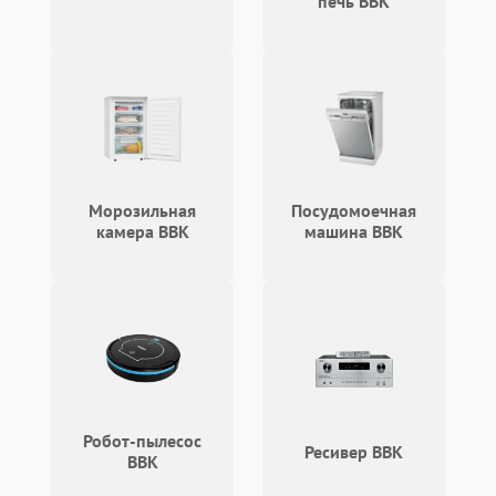
печь BBK
Повреждение системы
1000 ₽
Подробнее →
защиты от перегрузок
Неисправность системы
1000 ₽
Подробнее →
защиты от перегрева
Поломка системы защиты
1000 ₽
Подробнее →
от перенапряжения
Морозильная
Посудомоечная
камера BBK
машина BBK
Робот-пылесос
Ресивер BBK
BBK