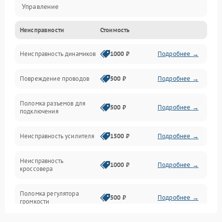
Управление
Неисправности
Стоимость
Электропитание
Неисправность динамиков
1000 ₽
Подробнее →
Связь
Повреждение проводов
500 ₽
Подробнее →
Механические повреждения
Поломка разъемов для
500 ₽
Подробнее →
подключения
Неисправность усилителя
1500 ₽
Подробнее →
Неисправность
1000 ₽
Подробнее →
кроссовера
Поломка регулятора
500 ₽
Подробнее →
громкости