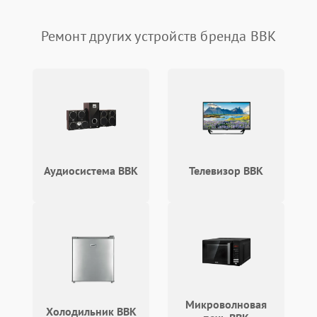
Неисправность системы
1000 ₽
Подробнее →
защиты от перегрузок
Ремонт других устройств бренда BBK
Поломка системы
автоматического
1000 ₽
Подробнее →
отключения
Неисправность системы
защиты от короткого
1000 ₽
Подробнее →
замыкания
Повреждение системы
Аудиосистема BBK
Телевизор BBK
1000 ₽
Подробнее →
защиты от перегрева
Неисправность системы
защиты от
1000 ₽
Подробнее →
перенапряжения
Неисправность системы
1000 ₽
Подробнее →
защиты от замыкания
Микроволновая
Холодильник BBK