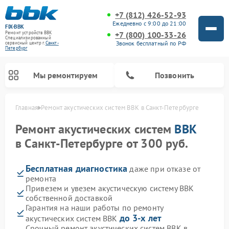
+7 (812) 426-52-93
Ежедневно с 9:00 до 21:00
FIX-BBK
+7 (800) 100-33-26
Ремонт устройств BBK
Специализированный
Звонок бесплатный по РФ
cервисный центр г.
Санкт-
Петербург
Мы ремонтируем
Позвонить
Главная
Ремонт акустических систем BBK в Санкт-Петербурге
Ремонт акустических систем
BBK
в Санкт-Петербурге от 300 руб.
Бесплатная диагностика
даже при отказе от
ремонта
Привезем и увезем акустическую систему BBK
собственной доставкой
Гарантия на наши работы по ремонту
Ремонт морозильных камер BBK
Ремонт музыкальных центров BBK
Ремонт микроволновых печей BBK
Ремонт посудомоечных машин BBK
до 3-х лет
акустических систем BBK
Срочный ремонт акустических систем BBK в