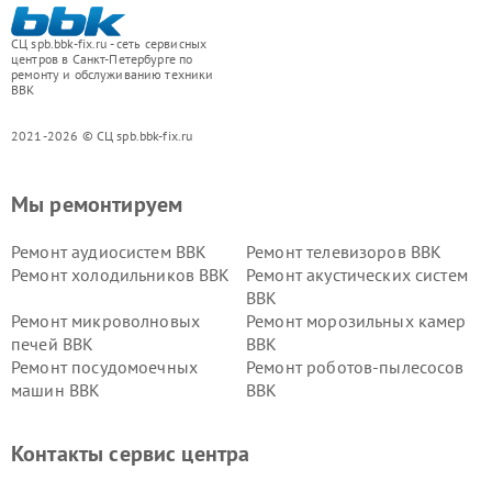
СЦ spb.bbk-fix.ru - сеть сервисных
центров в Санкт-Петербурге по
ремонту и обслуживанию техники
BBK
2021-2026 © СЦ spb.bbk-fix.ru
Мы ремонтируем
Ремонт аудиосистем BBK
Ремонт телевизоров BBK
Ремонт холодильников BBK
Ремонт акустических систем
BBK
Ремонт микроволновых
Ремонт морозильных камер
печей BBK
BBK
Ремонт посудомоечных
Ремонт роботов-пылесосов
машин BBK
BBK
Ремонт ресиверов BBK
Ремонт музыкальных центров
BBK
Контакты сервис центра
Ремонт винных шкафов BBK